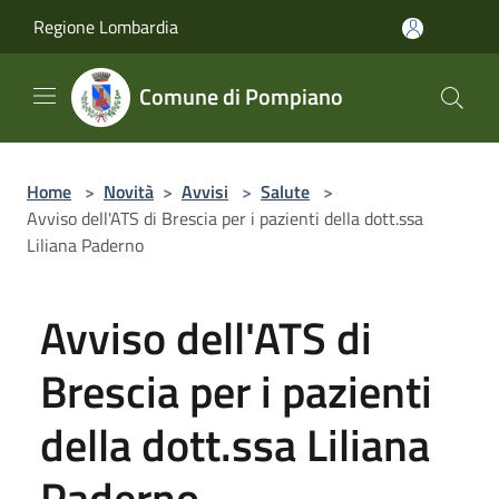
Salta al contenuto principale
Regione Lombardia
Comune di Pompiano
Home
>
Novità
>
Avvisi
>
Salute
>
Avviso dell'ATS di Brescia per i pazienti della dott.ssa
Liliana Paderno
Avviso dell'ATS di
Brescia per i pazienti
della dott.ssa Liliana
Paderno