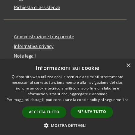
Richiesta di assistenza
Amministrazione trasparente
Informativa privacy
Note legali
×
Dichiarazione di accessibilità
Informazioni sui cookie
Questo sito web utilizza cookie tecnici e assimilati strettamente
necessari al corretto funzionamento e alla navigazione del sito,
nonché un cookie tecnico analitico al solo fine di elaborare
informazioni statistiche, aggregate e anonime.
RSS
Copyright © 2026 • Comune di
Per maggiori dettagli, può consultare la cookie policy al seguente
link
Accessibilità
Pompiano • Powered by
Privacy
Municipium
Accesso
•
RIFIUTA TUTTO
ACCETTA TUTTO
Cookie
redazione
Mappa del sito
MOSTRA DETTAGLI