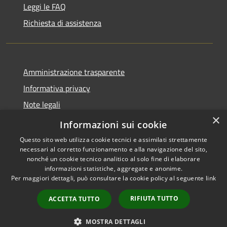
Leggi le FAQ
Richiesta di assistenza
Amministrazione trasparente
Informativa privacy
Note legali
×
Dichiarazione di accessibilità
Informazioni sui cookie
Questo sito web utilizza cookie tecnici e assimilati strettamente
necessari al corretto funzionamento e alla navigazione del sito,
nonché un cookie tecnico analitico al solo fine di elaborare
informazioni statistiche, aggregate e anonime.
RSS
Copyright © 2026 • Comune di
Per maggiori dettagli, può consultare la cookie policy al seguente
link
Accessibilità
Pompiano • Powered by
Privacy
Municipium
Accesso
•
RIFIUTA TUTTO
ACCETTA TUTTO
Cookie
redazione
Mappa del sito
MOSTRA DETTAGLI