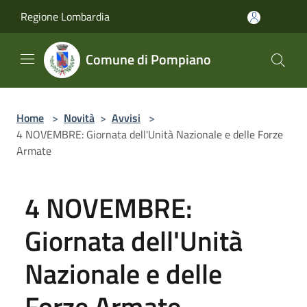
Salta al contenuto principale
Regione Lombardia
Comune di Pompiano
Home
>
Novità
>
Avvisi
>
4 NOVEMBRE: Giornata dell'Unità Nazionale e delle Forze
Armate
4 NOVEMBRE:
Giornata dell'Unità
Nazionale e delle
Forze Armate