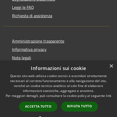
Leggi le FAQ
Richiesta di assistenza
Amministrazione trasparente
Informativa privacy
Note legali
×
Dichiarazione di accessibilità
Informazioni sui cookie
Questo sito web utilizza cookie tecnici e assimilati strettamente
necessari al corretto funzionamento e alla navigazione del sito,
nonché un cookie tecnico analitico al solo fine di elaborare
informazioni statistiche, aggregate e anonime.
RSS
Copyright © 2026 • Comune di
Per maggiori dettagli, può consultare la cookie policy al seguente
link
Accessibilità
Pompiano • Powered by
Privacy
Municipium
Accesso
•
RIFIUTA TUTTO
ACCETTA TUTTO
Cookie
redazione