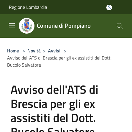
Salta al contenuto principale
Regione Lombardia
Comune di Pompiano
Home
>
Novità
>
Avvisi
>
Avviso dell'ATS di Brescia per gli ex assistiti del Dott.
Bucolo Salvatore
Avviso dell'ATS di
Brescia per gli ex
assistiti del Dott.
Bucolo Salvatore