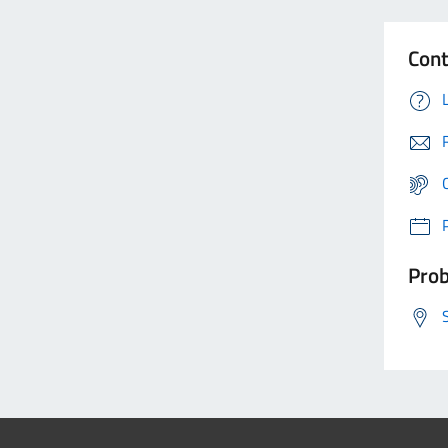
Cont
Prob