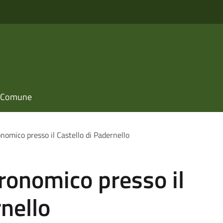
il Comune
nomico presso il Castello di Padernello
ronomico presso il
rnello