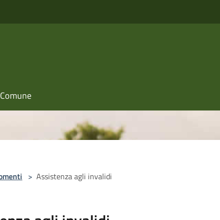
il Comune
omenti
>
Assistenza agli invalidi