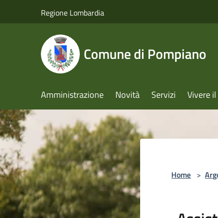
Salta al contenuto principale
Regione Lombardia
Comune di Pompiano
Amministrazione
Novità
Servizi
Vivere 
Home
>
Arg