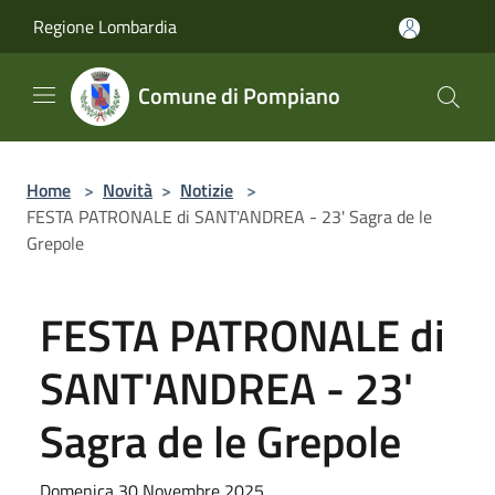
Salta al contenuto principale
Regione Lombardia
Comune di Pompiano
Home
>
Novità
>
Notizie
>
FESTA PATRONALE di SANT'ANDREA - 23' Sagra de le
Grepole
FESTA PATRONALE di
SANT'ANDREA - 23'
Sagra de le Grepole
Domenica 30 Novembre 2025